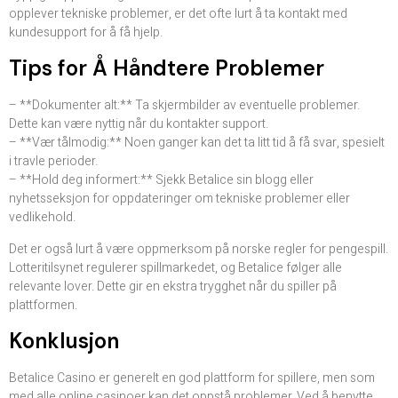
opplever tekniske problemer, er det ofte lurt å ta kontakt med
kundesupport for å få hjelp.
Tips for Å Håndtere Problemer
– **Dokumenter alt:** Ta skjermbilder av eventuelle problemer.
Dette kan være nyttig når du kontakter support.
– **Vær tålmodig:** Noen ganger kan det ta litt tid å få svar, spesielt
i travle perioder.
– **Hold deg informert:** Sjekk Betalice sin blogg eller
nyhetsseksjon for oppdateringer om tekniske problemer eller
vedlikehold.
Det er også lurt å være oppmerksom på norske regler for pengespill.
Lotteritilsynet regulerer spillmarkedet, og Betalice følger alle
relevante lover. Dette gir en ekstra trygghet når du spiller på
plattformen.
Konklusjon
Betalice Casino er generelt en god plattform for spillere, men som
med alle online casinoer kan det oppstå problemer. Ved å benytte