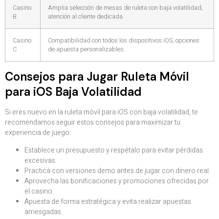
Casino
Amplia selección de mesas de ruleta con baja volatilidad,
B
atención al cliente dedicada.
Casino
Compatibilidad con todos los dispositivos iOS, opciones
C
de apuesta personalizables.
Consejos para Jugar Ruleta Móvil
para iOS Baja Volatilidad
Si eres nuevo en la ruleta móvil para iOS con baja volatilidad, te
recomendamos seguir estos consejos para maximizar tu
experiencia de juego:
Establece un presupuesto y respétalo para evitar pérdidas
excesivas.
Practica con versiones demo antes de jugar con dinero real.
Aprovecha las bonificaciones y promociones ofrecidas por
el casino.
Apuesta de forma estratégica y evita realizar apuestas
arriesgadas.