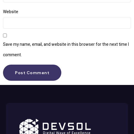
Website
Save my name, email, and website in this browser for the next time I
comment.