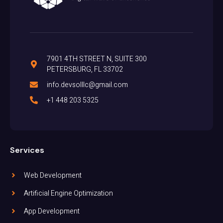
7901 4TH STREET N, SUITE 300
PETERSBURG, FL 33702
info.devsolllc@gmail.com
+1 448 203 5325
Services
Web Development
Artificial Engine Optimization
App Development