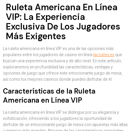
Ruleta Americana En Línea
VIP: La Experiencia
Exclusiva De Los Jugadores
Más Exigentes
La ruleta americana en línea VIP es una de las opciones más
populares entre los jugadores de casino en línea
lacostes.es
que
buscan una experiencia exclusiva y de alto nivel. En este artículo,
exploraremos en profundidad las características, ventajas y
opciones de juego que ofrece este emocionante juego de mesa,
así como los mejores casinos donde puedes disfrutar de él.
Características de la Ruleta
Americana en Línea VIP
La ruleta americana en línea VIP se distingue por su elegancia y
sofisticación, ofreciendo a los jugadores la oportunidad de
disfrutar de un emocionante juego de mesa con apuestas más altas
y premios más grandes. Algunas de las características principales