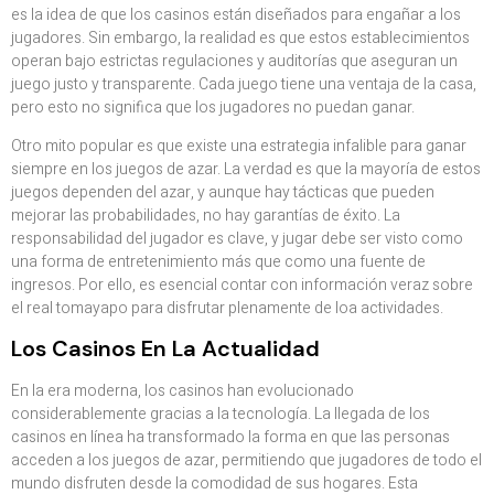
es la idea de que los casinos están diseñados para engañar a los
jugadores. Sin embargo, la realidad es que estos establecimientos
operan bajo estrictas regulaciones y auditorías que aseguran un
juego justo y transparente. Cada juego tiene una ventaja de la casa,
pero esto no significa que los jugadores no puedan ganar.
Otro mito popular es que existe una estrategia infalible para ganar
siempre en los juegos de azar. La verdad es que la mayoría de estos
juegos dependen del azar, y aunque hay tácticas que pueden
mejorar las probabilidades, no hay garantías de éxito. La
responsabilidad del jugador es clave, y jugar debe ser visto como
una forma de entretenimiento más que como una fuente de
ingresos. Por ello, es esencial contar con información veraz sobre
el real tomayapo para disfrutar plenamente de loa actividades.
Los Casinos En La Actualidad
En la era moderna, los casinos han evolucionado
considerablemente gracias a la tecnología. La llegada de los
casinos en línea ha transformado la forma en que las personas
acceden a los juegos de azar, permitiendo que jugadores de todo el
mundo disfruten desde la comodidad de sus hogares. Esta