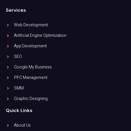
Services
Web Development
Artificial Engine Optimization
App Development
SEO
Google My Business
PPC Management
SMM
Graphic Designing
Quick Links
About Us