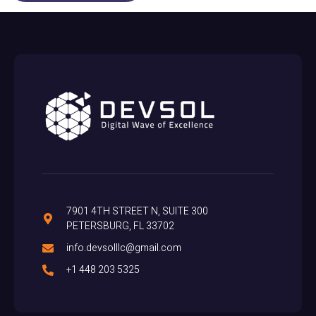
7901 4TH STREET N, SUITE 300
PETERSBURG, FL 33702
info.devsolllc@gmail.com
+1 448 203 5325