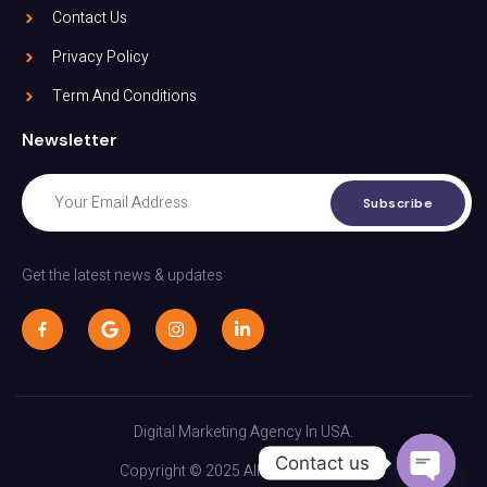
Contact Us
Privacy Policy
Term And Conditions
Newsletter
Subscribe
Get the latest news & updates
Digital Marketing Agency In USA.
Contact us
Copyright © 2025 All rights reserved.