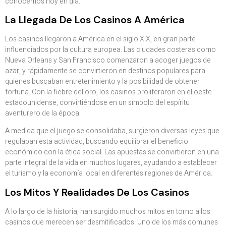
conocemos hoy en día.
La Llegada De Los Casinos A América
Los casinos llegaron a América en el siglo XIX, en gran parte
influenciados por la cultura europea. Las ciudades costeras como
Nueva Orleans y San Francisco comenzaron a acoger juegos de
azar, y rápidamente se convirtieron en destinos populares para
quienes buscaban entretenimiento y la posibilidad de obtener
fortuna. Con la fiebre del oro, los casinos proliferaron en el oeste
estadounidense, convirtiéndose en un símbolo del espíritu
aventurero de la época.
A medida que el juego se consolidaba, surgieron diversas leyes que
regulaban esta actividad, buscando equilibrar el beneficio
económico con la ética social. Las apuestas se convirtieron en una
parte integral de la vida en muchos lugares, ayudando a establecer
el turismo y la economía local en diferentes regiones de América.
Los Mitos Y Realidades De Los Casinos
A lo largo de la historia, han surgido muchos mitos en torno a los
casinos que merecen ser desmitificados. Uno de los más comunes