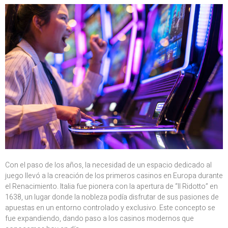
Con el paso de los años, la necesidad de un espacio dedicado al
juego llevó a la creación de los primeros casinos en Europa durante
el Renacimiento. Italia fue pionera con la apertura de “Il Ridotto” en
1638, un lugar donde la nobleza podía disfrutar de sus pasiones de
apuestas en un entorno controlado y exclusivo. Este concepto se
fue expandiendo, dando paso a los casinos modernos que