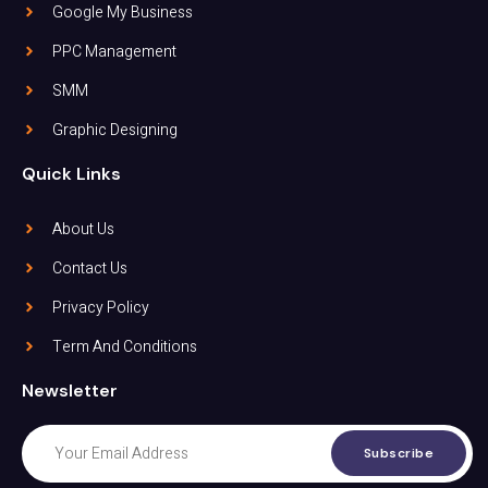
Google My Business
PPC Management
SMM
Graphic Designing
Quick Links
About Us
Contact Us
Privacy Policy
Term And Conditions
Newsletter
Subscribe