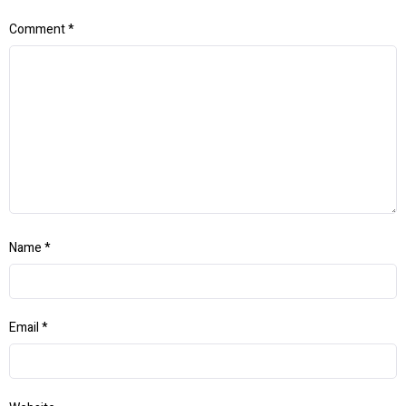
Comment
*
Name
*
Email
*