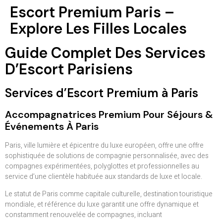
Escort Premium Paris –
Explore Les Filles Locales
Guide Complet Des Services
D’Escort Parisiens
Services d’Escort Premium à Paris
Accompagnatrices Premium Pour Séjours &
Événements À Paris
Paris, ville lumière et épicentre du luxe européen, offre une offre
sophistiquée de solutions de compagnie personnalisée, avec des
compagnes expérimentées, polyglottes et professionnelles au
service d’une clientèle habituée aux standards de luxe et locale.
Le statut de Paris comme capitale culturelle, destination touristique
mondiale, et référence du luxe garantit une offre dynamique et
constamment renouvelée de compagnes, incluant