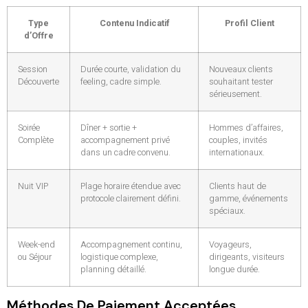
Type
Contenu Indicatif
Profil Client
d’Offre
Session
Durée courte, validation du
Nouveaux clients
Découverte
feeling, cadre simple.
souhaitant tester
sérieusement.
Soirée
Dîner + sortie +
Hommes d’affaires,
Complète
accompagnement privé
couples, invités
dans un cadre convenu.
internationaux.
Nuit VIP
Plage horaire étendue avec
Clients haut de
protocole clairement défini.
gamme, événements
spéciaux.
Week-end
Accompagnement continu,
Voyageurs,
ou Séjour
logistique complexe,
dirigeants, visiteurs
planning détaillé.
longue durée.
Méthodes De Paiement Acceptées