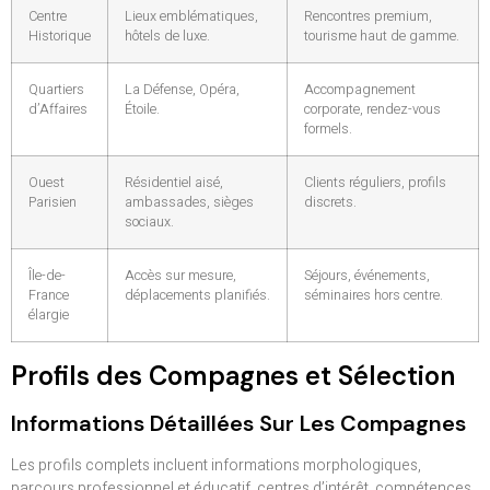
Centre
Lieux emblématiques,
Rencontres premium,
Historique
hôtels de luxe.
tourisme haut de gamme.
Quartiers
La Défense, Opéra,
Accompagnement
d’Affaires
Étoile.
corporate, rendez-vous
formels.
Ouest
Résidentiel aisé,
Clients réguliers, profils
Parisien
ambassades, sièges
discrets.
sociaux.
Île-de-
Accès sur mesure,
Séjours, événements,
France
déplacements planifiés.
séminaires hors centre.
élargie
Profils des Compagnes et Sélection
Informations Détaillées Sur Les Compagnes
Les profils complets incluent informations morphologiques,
parcours professionnel et éducatif, centres d’intérêt, compétences