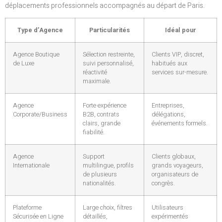
déplacements professionnels accompagnés au départ de Paris.
Type d’Agence
Particularités
Idéal pour
Agence Boutique
Sélection restreinte,
Clients VIP, discret,
de Luxe
suivi personnalisé,
habitués aux
réactivité
services sur-mesure.
maximale.
Agence
Forte expérience
Entreprises,
Corporate/Business
B2B, contrats
délégations,
clairs, grande
événements formels.
fiabilité.
Agence
Support
Clients globaux,
Internationale
multilingue, profils
grands voyageurs,
de plusieurs
organisateurs de
nationalités.
congrès.
Plateforme
Large choix, filtres
Utilisateurs
Sécurisée en Ligne
détaillés,
expérimentés