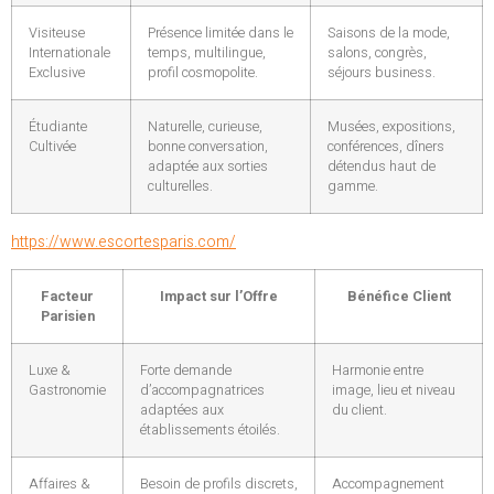
Visiteuse
Présence limitée dans le
Saisons de la mode,
Internationale
temps, multilingue,
salons, congrès,
Exclusive
profil cosmopolite.
séjours business.
Étudiante
Naturelle, curieuse,
Musées, expositions,
Cultivée
bonne conversation,
conférences, dîners
adaptée aux sorties
détendus haut de
culturelles.
gamme.
https://www.escortesparis.com/
Facteur
Impact sur l’Offre
Bénéfice Client
Parisien
Luxe &
Forte demande
Harmonie entre
Gastronomie
d’accompagnatrices
image, lieu et niveau
adaptées aux
du client.
établissements étoilés.
Affaires &
Besoin de profils discrets,
Accompagnement