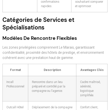
confirmations
souhaitant comparer
rapides.
et optimiser.
Catégories de Services et
Spécialisations
Modèles De Rencontre Flexibles
Les zones privilégiées comprennent Le Marais, garantissant
confidentialité, proximité des hôtels de prestige, et environnement
cohérent avec une prestation haut de gamme.
Format
Description
Avantages Clés
Incall
Rencontre dans un lieu
Cadre maîtrisé,
Professionnel
préparé et contrôlé par la
sérénité,
compagne ou l’agence.
logistique
simplifiée.
Outcall Hôtel
Déplacement de la compagne
Confort client,