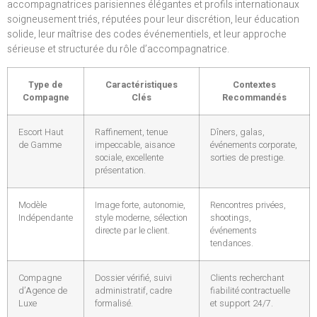
accompagnatrices parisiennes élégantes et profils internationaux
soigneusement triés, réputées pour leur discrétion, leur éducation
solide, leur maîtrise des codes événementiels, et leur approche
sérieuse et structurée du rôle d’accompagnatrice.
Type de
Caractéristiques
Contextes
Compagne
Clés
Recommandés
Escort Haut
Raffinement, tenue
Dîners, galas,
de Gamme
impeccable, aisance
événements corporate,
sociale, excellente
sorties de prestige.
présentation.
Modèle
Image forte, autonomie,
Rencontres privées,
Indépendante
style moderne, sélection
shootings,
directe par le client.
événements
tendances.
Compagne
Dossier vérifié, suivi
Clients recherchant
d’Agence de
administratif, cadre
fiabilité contractuelle
Luxe
formalisé.
et support 24/7.