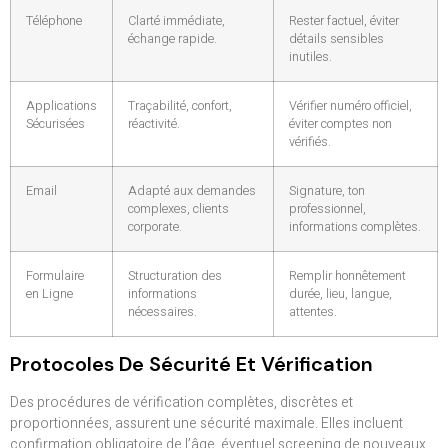
Téléphone
Clarté immédiate,
Rester factuel, éviter
échange rapide.
détails sensibles
inutiles.
Applications
Traçabilité, confort,
Vérifier numéro officiel,
Sécurisées
réactivité.
éviter comptes non
vérifiés.
Email
Adapté aux demandes
Signature, ton
complexes, clients
professionnel,
corporate.
informations complètes.
Formulaire
Structuration des
Remplir honnêtement
en Ligne
informations
durée, lieu, langue,
nécessaires.
attentes.
Protocoles De Sécurité Et Vérification
Des procédures de vérification complètes, discrètes et
proportionnées, assurent une sécurité maximale. Elles incluent
confirmation obligatoire de l’âge, éventuel screening de nouveaux