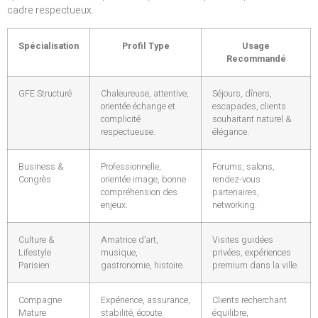
cadre respectueux.
Spécialisation
Profil Type
Usage
Recommandé
GFE Structuré
Chaleureuse, attentive,
Séjours, dîners,
orientée échange et
escapades, clients
complicité
souhaitant naturel &
respectueuse.
élégance.
Business &
Professionnelle,
Forums, salons,
Congrès
orientée image, bonne
rendez-vous
compréhension des
partenaires,
enjeux.
networking.
Culture &
Amatrice d’art,
Visites guidées
Lifestyle
musique,
privées, expériences
Parisien
gastronomie, histoire.
premium dans la ville.
Compagne
Expérience, assurance,
Clients recherchant
Mature
stabilité, écoute.
équilibre,