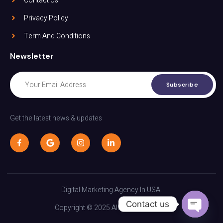
Contact Us
Privacy Policy
Term And Conditions
Newsletter
Subscribe
Get the latest news & updates
Digital Marketing Agency In USA.
Contact us
Copyright © 2025 All rights reserved.
Open C