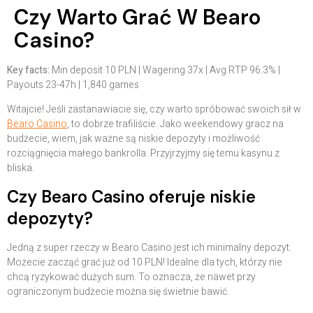
Czy Warto Grać W Bearo
Casino?
Key facts:
Min deposit 10 PLN | Wagering 37x | Avg RTP 96.3% |
Payouts 23-47h | 1,840 games
Witajcie! Jeśli zastanawiacie się, czy warto spróbować swoich sił w
Bearo Casino
, to dobrze trafiliście. Jako weekendowy gracz na
budżecie, wiem, jak ważne są niskie depozyty i możliwość
rozciągnięcia małego bankrolla. Przyjrzyjmy się temu kasynu z
bliska.
Czy Bearo Casino oferuje niskie
depozyty?
Jedną z super rzeczy w Bearo Casino jest ich minimalny depozyt.
Możecie zacząć grać już od 10 PLN! Idealne dla tych, którzy nie
chcą ryzykować dużych sum. To oznacza, że nawet przy
ograniczonym budżecie można się świetnie bawić.