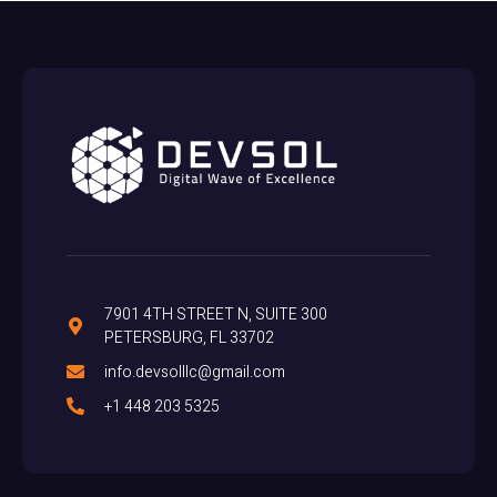
7901 4TH STREET N, SUITE 300
PETERSBURG, FL 33702
info.devsolllc@gmail.com
+1 448 203 5325