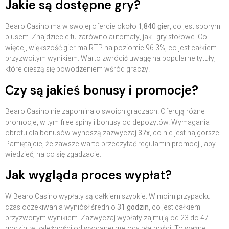
Jakie są dostępne gry?
Bearo Casino ma w swojej ofercie około
1,840 gier
, co jest sporym
plusem. Znajdziecie tu zarówno automaty, jak i gry stołowe. Co
więcej, większość gier ma RTP na poziomie 96.3%, co jest całkiem
przyzwoitym wynikiem. Warto zwrócić uwagę na popularne tytuły,
które cieszą się powodzeniem wśród graczy.
Czy są jakieś bonusy i promocje?
Bearo Casino nie zapomina o swoich graczach. Oferują różne
promocje, w tym free spiny i bonusy od depozytów. Wymagania
obrotu dla bonusów wynoszą zazwyczaj
37x
, co nie jest najgorsze.
Pamiętajcie, że zawsze warto przeczytać regulamin promocji, aby
wiedzieć, na co się zgadzacie.
Jak wygląda proces wypłat?
W Bearo Casino wypłaty są całkiem szybkie. W moim przypadku
czas oczekiwania wyniósł średnio
31 godzin
, co jest całkiem
przyzwoitym wynikiem. Zazwyczaj wypłaty zajmują od 23 do 47
godzin, w zależności od wybranej metody płatności. To ważne,