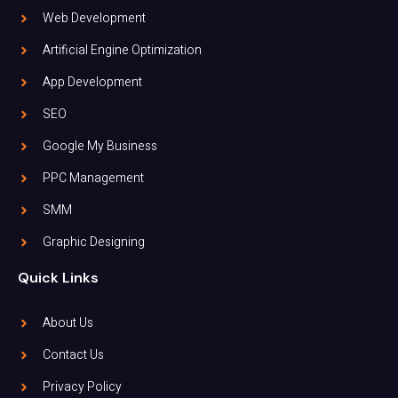
Web Development
Artificial Engine Optimization
App Development
SEO
Google My Business
PPC Management
SMM
Graphic Designing
Quick Links
About Us
Contact Us
Privacy Policy