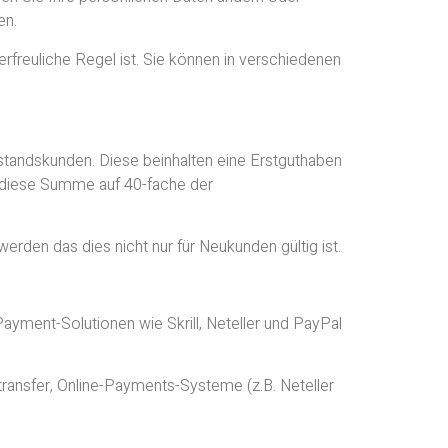
en.
 erfreuliche Regel ist. Sie können in verschiedenen
Bestandskunden. Diese beinhalten eine Erstguthaben
s diese Summe auf 40-fache der
werden das dies nicht nur für Neukunden gültig ist.
ayment-Solutionen wie Skrill, Neteller und PayPal
ransfer, Online-Payments-Systeme (z.B. Neteller