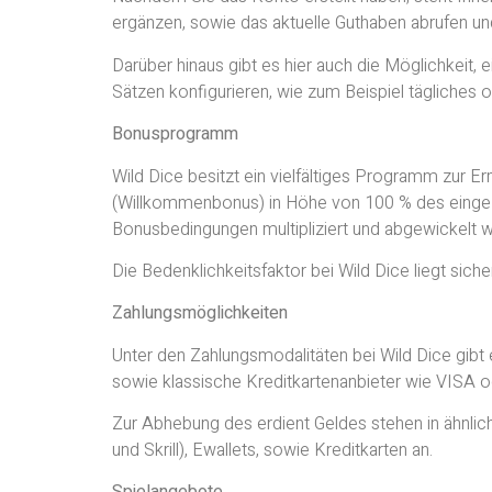
ergänzen, sowie das aktuelle Guthaben abrufen un
Darüber hinaus gibt es hier auch die Möglichkeit, 
Sätzen konfigurieren, wie zum Beispiel tägliches 
Bonusprogramm
Wild Dice besitzt ein vielfältiges Programm zur E
(Willkommenbonus) in Höhe von 100 % des eingeza
Bonusbedingungen multipliziert und abgewickelt 
Die Bedenklichkeitsfaktor bei Wild Dice liegt sich
Zahlungsmöglichkeiten
Unter den Zahlungsmodalitäten bei Wild Dice gibt
sowie klassische Kreditkartenanbieter wie VISA 
Zur Abhebung des erdient Geldes stehen in ähnlic
und Skrill), Ewallets, sowie Kreditkarten an.