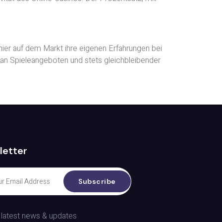
 hier auf dem Markt ihre eigenen Erfahrungen bei
 an Spieleangeboten und stets gleichbleibender
letter
Subscribe
 latest news & updates