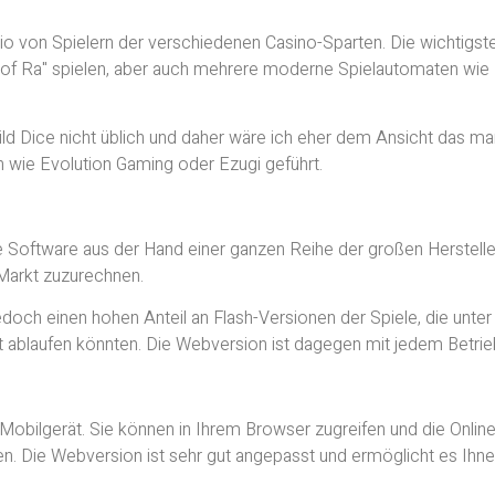
io von Spielern der verschiedenen Casino-Sparten. Die wichtigste
k of Ra" spielen, aber auch mehrere moderne Spielautomaten wi
i Wild Dice nicht üblich und daher wäre ich eher dem Ansicht das m
wie Evolution Gaming oder Ezugi geführt.
t die Software aus der Hand einer ganzen Reihe der großen Herstel
 Markt zuzurechnen.
 jedoch einen hohen Anteil an Flash-Versionen der Spiele, die un
ht ablaufen könnten. Die Webversion ist dagegen mit jedem Betr
r Mobilgerät. Sie können in Ihrem Browser zugreifen und die Onl
. Die Webversion ist sehr gut angepasst und ermöglicht es Ihnen 