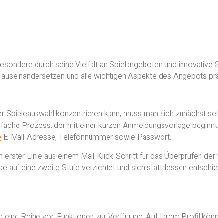
sbesondere durch seine Vielfalt an Spielangeboten und innovative 
auseinandersetzen und alle wichtigen Aspekte des Angebots prä
der Spieleauswahl konzentrieren kann, muss man sich zunächst sel
infache Prozess, der mit einer kurzen Anmeldungsvorlage beginnt
e
E-Mail-Adresse, Telefonnummer sowie Passwort.
 erster Linie aus einem Mail-Klick-Schritt für das Überprüfen d
Dice auf eine zweite Stufe verzichtet und sich stattdessen entsc
n eine Reihe von Funktionen zur Verfügung. Auf Ihrem Profil kön