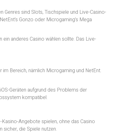
n Genres sind Slots, Tischspiele und Live-Casino-
e NetEnt’s Gonzo oder Microgaming’s Mega
an ein anderes Casino wählen sollte. Das Live-
ler im Bereich, nämlich Microgaming und NetEnt.
ter iOS-Geräten aufgrund des Problems der
iebssystem kompatibel.
ine-Kasino-Angebote spielen, ohne das Casino
sicher, die Spiele nutzen.