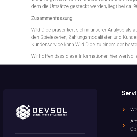
dem die Umsätze gesteckt werden, liegt bei ca. 98
Zusammenfassung
Wild Dice präsentiert sich in unserer Analyse als 
den Spieleserien, Zahlungsmodalitäten und Kunden
Kundenservice kann Wild Dice zu einem der besten
Wir hoffen dass diese Informationen hier wertvoll
Serv
We
Art
Opt