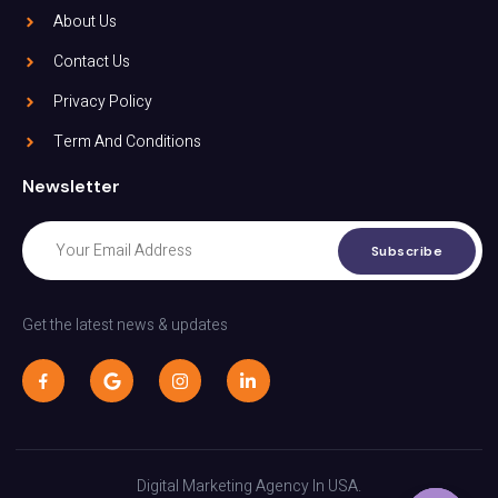
About Us
Contact Us
Privacy Policy
Term And Conditions
Newsletter
Subscribe
Get the latest news & updates
Digital Marketing Agency In USA.