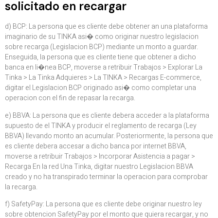
solicitado en recargar
d) BCP: La persona que es cliente debe obtener an una plataforma
imaginario de su TINKA asi� como originar nuestro legislacion
sobre recarga (Legislacion BCP) mediante un monto a guardar.
Enseguida, la persona que es cliente tiene que obtener a dicho
banca en li�nea BCP, moverse a retribuir Trabajos > Explorar La
Tinka > La Tinka Adquieres > La TINKA > Recargas E-commerce,
digitar el Legislacion BCP originado asi� como completar una
operacion con el fin de repasar la recarga.
e) BBVA: La persona que es cliente debera acceder a la plataforma
supuesto de el TINKA y producir el reglamento de recarga (Ley
BBVA) llevando monto an acumular. Posteriormente, la persona que
es cliente debera accesar a dicho banca por internet BBVA,
moverse a retribuir Trabajos > Incorporar Asistencia a pagar >
Recarga En la red Una Tinka, digitar nuestro Legislacion BBVA
creado y no ha transpirado terminar la operacion para comprobar
la recarga.
f) SafetyPay: La persona que es cliente debe originar nuestro ley
sobre obtencion SafetyPay por el monto que quiera recargar, y no