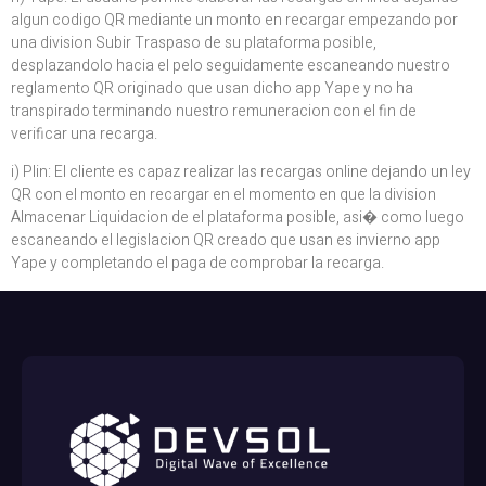
algun codigo QR mediante un monto en recargar empezando por
una division Subir Traspaso de su plataforma posible,
desplazandolo hacia el pelo seguidamente escaneando nuestro
reglamento QR originado que usan dicho app Yape y no ha
transpirado terminando nuestro remuneracion con el fin de
verificar una recarga.
i) Plin: El cliente es capaz realizar las recargas online dejando un ley
QR con el monto en recargar en el momento en que la division
Almacenar Liquidacion de el plataforma posible, asi� como luego
escaneando el legislacion QR creado que usan es invierno app
Yape y completando el paga de comprobar la recarga.