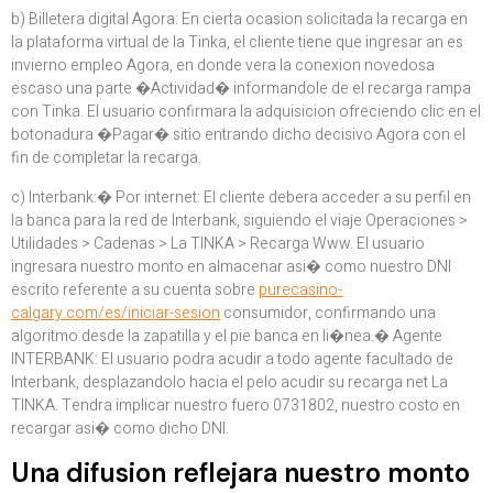
b) Billetera digital Agora: En cierta ocasion solicitada la recarga en
la plataforma virtual de la Tinka, el cliente tiene que ingresar an es
invierno empleo Agora, en donde vera la conexion novedosa
escaso una parte �Actividad� informandole de el recarga rampa
con Tinka. El usuario confirmara la adquisicion ofreciendo clic en el
botonadura �Pagar� sitio entrando dicho decisivo Agora con el
fin de completar la recarga.
c) Interbank:� Por internet: El cliente debera acceder a su perfil en
la banca para la red de Interbank, siguiendo el viaje Operaciones >
Utilidades > Cadenas > La TINKA > Recarga Www. El usuario
ingresara nuestro monto en almacenar asi� como nuestro DNI
escrito referente a su cuenta sobre
purecasino-
calgary.com/es/iniciar-sesion
consumidor, confirmando una
algoritmo desde la zapatilla y el pie banca en li�nea.� Agente
INTERBANK: El usuario podra acudir a todo agente facultado de
Interbank, desplazandolo hacia el pelo acudir su recarga net La
TINKA. Tendra implicar nuestro fuero 0731802, nuestro costo en
recargar asi� como dicho DNI.
Una difusion reflejara nuestro monto