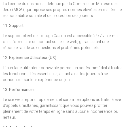
La licence du casino est détenue par la Commission Maltese des
Jeux (MGA), qui impose ses propres normes élevées en matière de
responsabilité sociale et de protection des joueurs.
11. Support
Le support client de Tortuga Casino est accessible 24/7 via e-mail
ou le formulaire de contact sur le site web, garantissant une
réponse rapide aux questions et problèmes potentiels.
12. Expérience Utilisateur (UX)
L’interface utilisateur conviviale permet un accès immédiat à toutes
les fonctionnalités essentielles, aidant ainsi les joueurs à se
concentrer sur leur expérience de jeu.
13. Performances
Le site web répond rapidement et sans interruptions au trafic élevé
d’appels simultanés, garantissant que vous pouvez profiter
pleinement de votre temps en ligne sans aucune incohérence ou
lenteur.