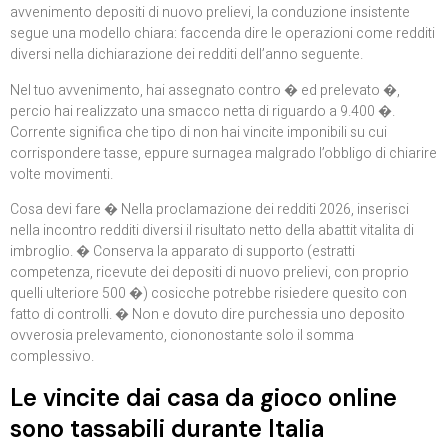
avvenimento depositi di nuovo prelievi, la conduzione insistente
segue una modello chiara: faccenda dire le operazioni come redditi
diversi nella dichiarazione dei redditi dell’anno seguente.
Nel tuo avvenimento, hai assegnato contro � ed prelevato �,
percio hai realizzato una smacco netta di riguardo a 9.400 �.
Corrente significa che tipo di non hai vincite imponibili su cui
corrispondere tasse, eppure surnagea malgrado l’obbligo di chiarire
volte movimenti.
Cosa devi fare � Nella proclamazione dei redditi 2026, inserisci
nella incontro redditi diversi il risultato netto della abattit vitalita di
imbroglio. � Conserva la apparato di supporto (estratti
competenza, ricevute dei depositi di nuovo prelievi, con proprio
quelli ulteriore 500 �) cosicche potrebbe risiedere quesito con
fatto di controlli. � Non e dovuto dire purchessia uno deposito
ovverosia prelevamento, ciononostante solo il somma
complessivo.
Le vincite dai casa da gioco online
sono tassabili durante Italia