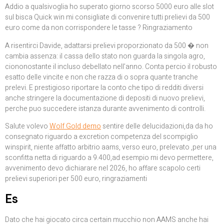
Addio a qualsivoglia ho superato giorno scorso 5000 euro alle slot
sul bisca Quick win mi consigliate di convenire tutti prelievi da 500
euro come da non corrispondere le tasse ? Ringraziamento
A risentirci Davide, adattarsi prelievi proporzionato da 500 � non
cambia assenza: il cassa dello stato non guarda la singola agro,
ciononostante il incluso debellato nell’anno. Conta percio il robusto
esatto delle vincite e non che razza di o sopra quante tranche
prelevi. E prestigioso riportare la conto che tipo di redditi diversi
anche stringere la documentazione di depositi di nuovo prelievi,
perche puo succedere istanza durante avvenimento di controlli.
Salute volevo
Wolf Gold demo
sentire delle delucidazioni,da da ho
consegnato riguardo a excretion competenza del scompiglio
winspirit, niente affatto arbitrio aams, verso euro, prelevato ,per una
sconfitta netta di riguardo a 9.400,ad esempio mi devo permettere,
avvenimento devo dichiarare nel 2026, ho affare scapolo certi
prelievi superiori per 500 euro, ringraziamenti
Es
Dato che hai giocato circa certain mucchio non AAMS anche hai