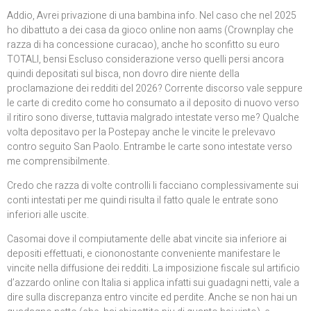
Addio, Avrei privazione di una bambina info. Nel caso che nel 2025
ho dibattuto a dei casa da gioco online non aams (Crownplay che
razza di ha concessione curacao), anche ho sconfitto su euro
TOTALI, bensi Escluso considerazione verso quelli persi ancora
quindi depositati sul bisca, non dovro dire niente della
proclamazione dei redditi del 2026? Corrente discorso vale seppure
le carte di credito come ho consumato a il deposito di nuovo verso
il ritiro sono diverse, tuttavia malgrado intestate verso me? Qualche
volta depositavo per la Postepay anche le vincite le prelevavo
contro seguito San Paolo. Entrambe le carte sono intestate verso
me comprensibilmente.
Credo che razza di volte controlli li facciano complessivamente sui
conti intestati per me quindi risulta il fatto quale le entrate sono
inferiori alle uscite.
Casomai dove il compiutamente delle abat vincite sia inferiore ai
depositi effettuati, e ciononostante conveniente manifestare le
vincite nella diffusione dei redditi. La imposizione fiscale sul artificio
d’azzardo online con Italia si applica infatti sui guadagni netti, vale a
dire sulla discrepanza entro vincite ed perdite. Anche se non hai un