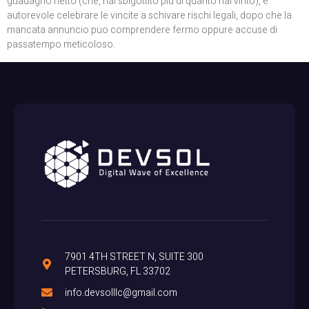
guadagno netto (che, hai sbigottito piu di quanto hai vinto), e
autorevole celebrare le vincite a schivare rischi legali, dopo che la
mancata annuncio puo comprendere fermo oppure accuse di
passatempo meticoloso.
7901 4TH STREET N, SUITE 300
PETERSBURG, FL 33702
info.devsolllc@gmail.com