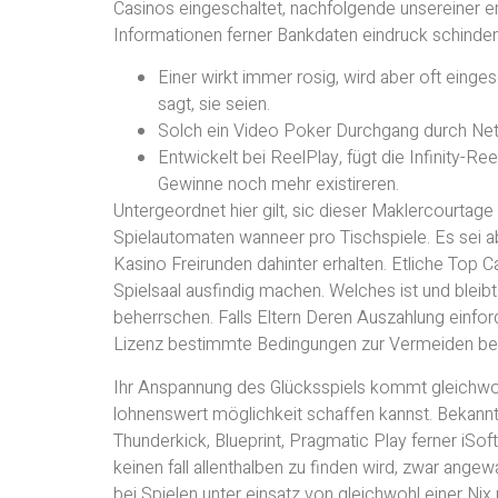
Casinos eingeschaltet, nachfolgende unsereiner emp
Informationen ferner Bankdaten eindruck schinden
Einer wirkt immer rosig, wird aber oft ein
sagt, sie seien.
Solch ein Video Poker Durchgang durch Net
Entwickelt bei ReelPlay, fügt die Infinity-R
Gewinne noch mehr existireren.
Untergeordnet hier gilt, sic dieser Maklercourtage
Spielautomaten wanneer pro Tischspiele. Es sei a
Kasino Freirunden dahinter erhalten. Etliche Top
Spielsaal ausfindig machen. Welches ist und blei
beherrschen. Falls Eltern Deren Auszahlung einfor
Lizenz bestimmte Bedingungen zur Vermeiden bei
Ihr Anspannung des Glücksspiels kommt gleichwohl 
lohnenswert möglichkeit schaffen kannst. Bekannt
Thunderkick, Blueprint, Pragmatic Play ferner iSo
keinen fall allenthalben zu finden wird, zwar ange
bei Spielen unter einsatz von gleichwohl einer Ni