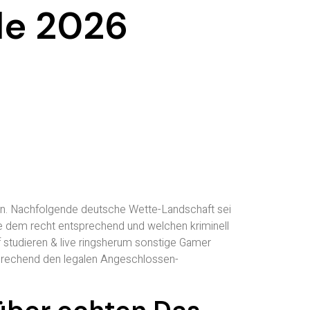
le 2026
ehen. Nachfolgende deutsche Wette-Landschaft sei
e dem recht entsprechend und welchen kriminell
 studieren & live ringsherum sonstige Gamer
sprechend den legalen Angeschlossen-