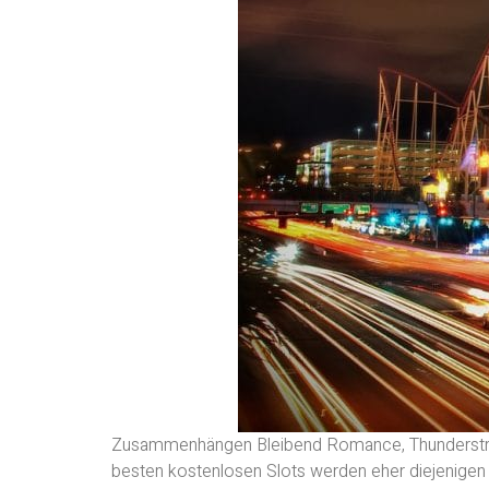
Zusammenhängen Bleibend Romance, Thunderstruck 
besten kostenlosen Slots werden eher diejenigen