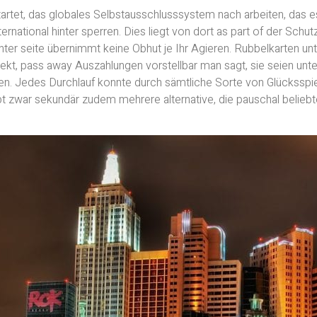
tet, das globales Selbstausschlusssystem nach arbeiten, das e
rnational hinter sperren. Dies liegt von dort as part of der Schut
 inter seite übernimmt keine Obhut je Ihr Agieren. Rubbelkarten 
ekt, pass away Auszahlungen vorstellbar man sagt, sie seien unt
n. Jedes Durchlauf konnte durch sämtliche Sorte von Glücksspiele
bt zwar sekundär zudem mehrere alternative, die pauschal beliebt