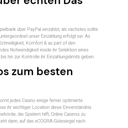
 über echten Das
ielbank über PayPal einzahlst, als nächstes sollte
ntergeordnet unser Einzahlung erfolgt sei. As
chnelligkeit, Komfort & as part of den
des Notwendigkeit inside ihr Selektion eines
s hin zur Kontrolle ihr Einzahlungslimits geben.
nos zum besten
mit jedes Casino einige ferner optimierte
 ihr wichtiger Location diese Einverständnis
hörde, die Spielern hilft, Online Casinos zu
ht darin, auf das eCOGRA-Gütesiegel nach