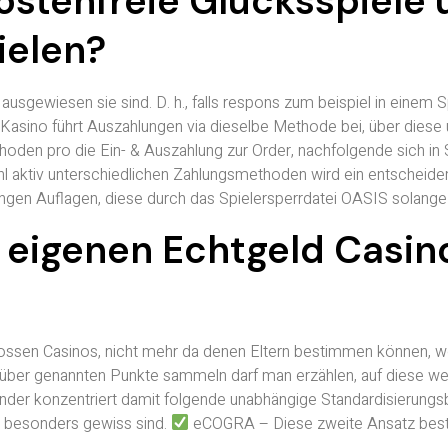
ostenfreie Glücksspiele
ielen?
sgewiesen sie sind. D. h., falls respons zum beispiel in einem Sp
Kasino führt Auszahlungen via dieselbe Methode bei, über diese u
den pro die Ein- & Auszahlung zur Order, nachfolgende sich in S
 aktiv unterschiedlichen Zahlungsmethoden wird ein entscheiden
ngen Auflagen, diese durch das Spielersperrdatei OASIS solange bi
e eigenen Echtgeld Casi
ossen Casinos, nicht mehr da denen Eltern bestimmen können, wo
er genannten Punkte sammeln darf man erzählen, auf diese weise
ander konzentriert damit folgende unabhängige Standardisierungsbe
nd besonders gewiss sind.
eCOGRA – Diese zweite Ansatz beste