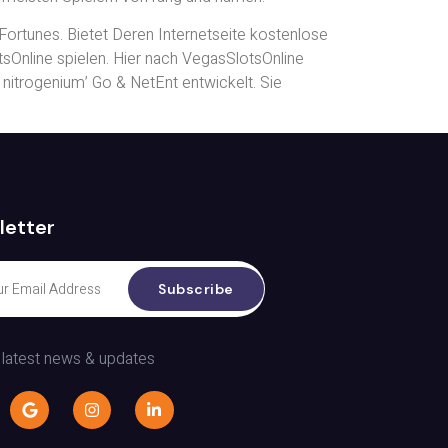
ortunes. Bietet Deren Internetseite kostenlose
sOnline spielen. Hier nach VegasSlotsOnline
itrogenium’ Go & NetEnt entwickelt. Sie
letter
Subscribe
 latest news & updates