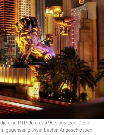
ie eine RTP durch via 96% besitzen. Diese
tern gegenseitig unser besten Angeschlossen-