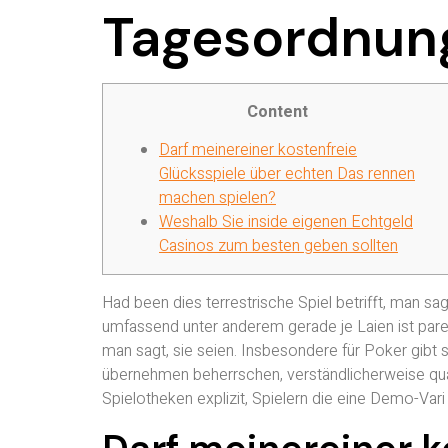
Tagesordnung
Content
Darf meinereiner kostenfreie
Glücksspiele über echten Das rennen
machen spielen?
Weshalb Sie inside eigenen Echtgeld
Casinos zum besten geben sollten
Had been dies terrestrische Spiel betrifft, man s
umfassend unter anderem gerade je Laien ist par
man sagt, sie seien.
Insbesondere für Poker gibt s
übernehmen beherrschen, verständlicherweise qua
Spielotheken explizit, Spielern die eine Demo-Vari