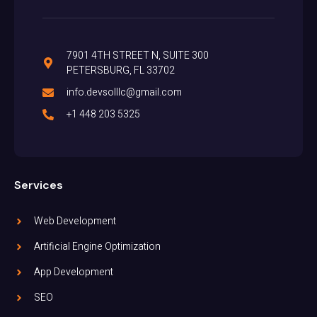
7901 4TH STREET N, SUITE 300
PETERSBURG, FL 33702
info.devsolllc@gmail.com
+1 448 203 5325
Services
Web Development
Artificial Engine Optimization
App Development
SEO