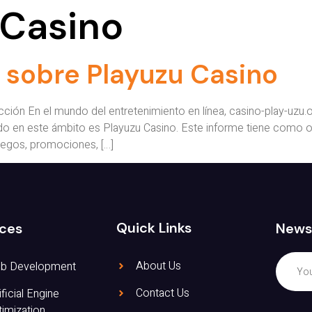
 Casino
 sobre Playuzu Casino
ción En el mundo del entretenimiento en línea, casino-play-uzu.o
 en este ámbito es Playuzu Casino. Este informe tiene como obj
juegos, promociones, […]
Quick Links
News
ices
About Us
b Development
Contact Us
ificial Engine
imization