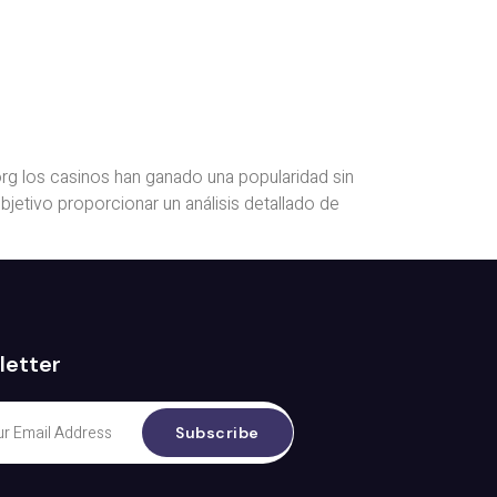
rg los casinos han ganado una popularidad sin
etivo proporcionar un análisis detallado de
letter
Subscribe