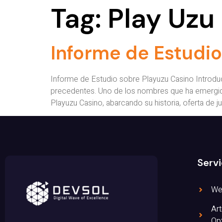
Tag:
Play Uzu
Informe de Estudio
Informe de Estudio sobre Playuzu Casino Introduc
precedentes. Uno de los nombres que ha emergido
Playuzu Casino, abarcando su historia, oferta de 
Serv
We
Art
Opt