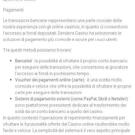
Pagamenti
Le transazioni bancarie rappresentano una parte cruciale della
nostra esperienza con gli online casinos, in quanto ci consentono
l’accesso ai fondi depositati. Dendera Casino ha selezionato le
soluzioni di pagamento più comode e sicure per i suoi utenti.
Tra questi metodi possiamo trovare:
Bancateli
: la possibilità di sfruttare il proprio conto bancario
per eseguire delle transazioni, che consentono al giocatore
l’accesso ai fondi in pochissimo tempo.
Voucher dei pagamenti online (carte)
: è una scelta molto
comoda e veloce che offre la possibilità di sfruttare le proprie
carte per eseguire delle transazioni
Sistemi di pagamento esterni (come PayPal, Skrill o Neteller):
sono piattaforme preesistenti dedicate al trasferimento dei
soldi da un conto bancario a quello del casino.
In questo contesto l’operazione di reperimento finanziamenti per
sfruttare le funzionalità offerte dal Casino online risulterebbe molto
facile e veloce. La semplicità del sistema è il vero aspetto principale