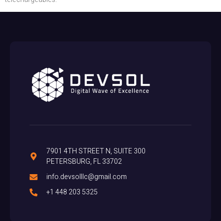
7901 4TH STREET N, SUITE 300
PETERSBURG, FL 33702
info.devsolllc@gmail.com
+1 448 203 5325