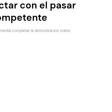
ctar con el pasar
competente
damental completar la demostracion sobre