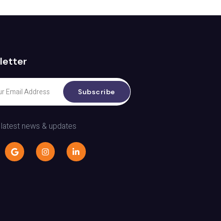
letter
Subscribe
 latest news & updates