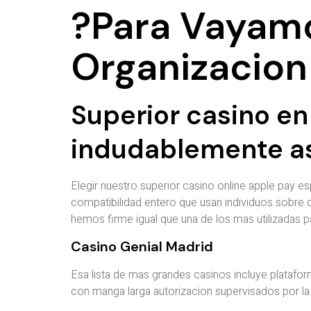
?Para Vayamo
Organizacion
Superior casino en
indudablemente a
Elegir nuestro superior casino online apple pay 
compatibilidad entero que usan individuos sobre 
hemos firme igual que una de los mas utilizadas pa
Casino Genial Madrid
Esa lista de mas grandes casinos incluye platafor
con manga larga autorizacion supervisados por l