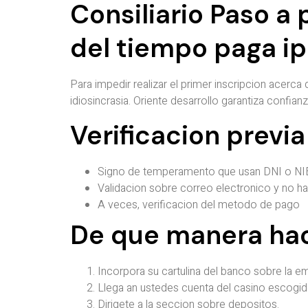
Consiliario Paso a
del tiempo paga i
Para impedir realizar el primer inscripcion acer
idiosincrasia. Oriente desarrollo garantiza confianz
Verificacion previ
Signo de temperamento que usan DNI o NI
Validacion sobre correo electronico y no ha
A veces, verificacion del metodo de pago
De que manera hac
Incorpora su cartulina del banco sobre la em
Llega an ustedes cuenta del casino escogid
Dirigete a la seccion sobre depositos.