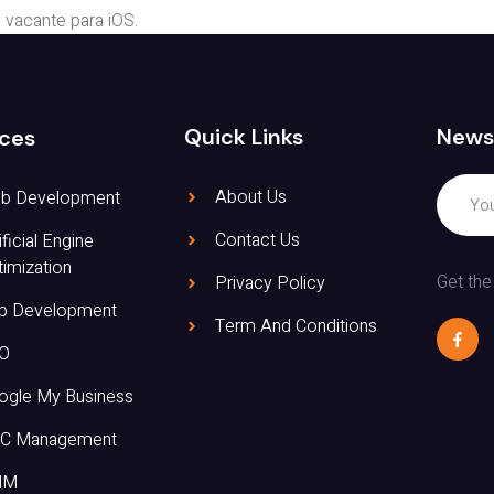
 vacante para iOS.
Quick Links
News
ices
About Us
b Development
Contact Us
ificial Engine
imization
Get the
Privacy Policy
p Development
Term And Conditions
O
ogle My Business
C Management
MM