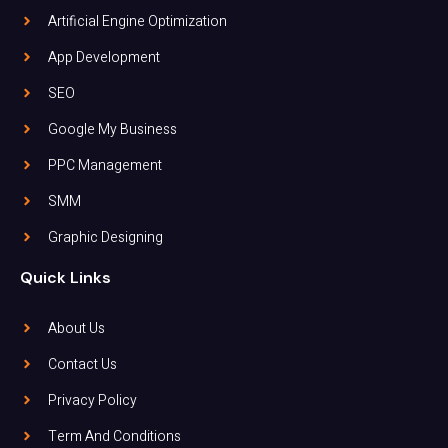
Artificial Engine Optimization
App Development
SEO
Google My Business
PPC Management
SMM
Graphic Designing
Quick Links
About Us
Contact Us
Privacy Policy
Term And Conditions