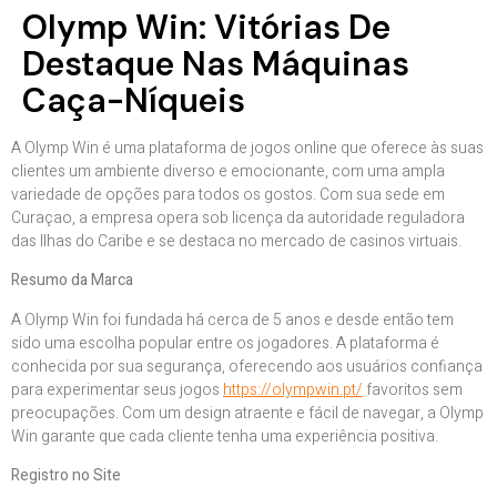
Olymp Win: Vitórias De
Destaque Nas Máquinas
Caça-Níqueis
A Olymp Win é uma plataforma de jogos online que oferece às suas
clientes um ambiente diverso e emocionante, com uma ampla
variedade de opções para todos os gostos. Com sua sede em
Curaçao, a empresa opera sob licença da autoridade reguladora
das Ilhas do Caribe e se destaca no mercado de casinos virtuais.
Resumo da Marca
A Olymp Win foi fundada há cerca de 5 anos e desde então tem
sido uma escolha popular entre os jogadores. A plataforma é
conhecida por sua segurança, oferecendo aos usuários confiança
para experimentar seus jogos
https://olympwin.pt/
favoritos sem
preocupações. Com um design atraente e fácil de navegar, a Olymp
Win garante que cada cliente tenha uma experiência positiva.
Registro no Site