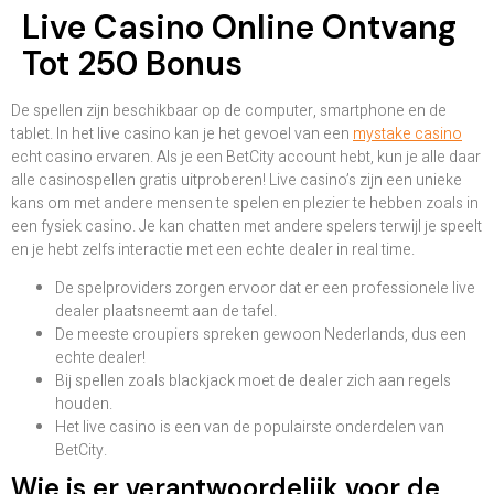
Live Casino Online Ontvang
Tot 250 Bonus
De spellen zijn beschikbaar op de computer, smartphone en de
tablet. In het live casino kan je het gevoel van een
mystake casino
echt casino ervaren. Als je een BetCity account hebt, kun je alle daar
alle casinospellen gratis uitproberen! Live casino’s zijn een unieke
kans om met andere mensen te spelen en plezier te hebben zoals in
een fysiek casino. Je kan chatten met andere spelers terwijl je speelt
en je hebt zelfs interactie met een echte dealer in real time.
De spelproviders zorgen ervoor dat er een professionele live
dealer plaatsneemt aan de tafel.
De meeste croupiers spreken gewoon Nederlands, dus een
echte dealer!
Bij spellen zoals blackjack moet de dealer zich aan regels
houden.
Het live casino is een van de populairste onderdelen van
BetCity.
Wie is er verantwoordelijk voor de