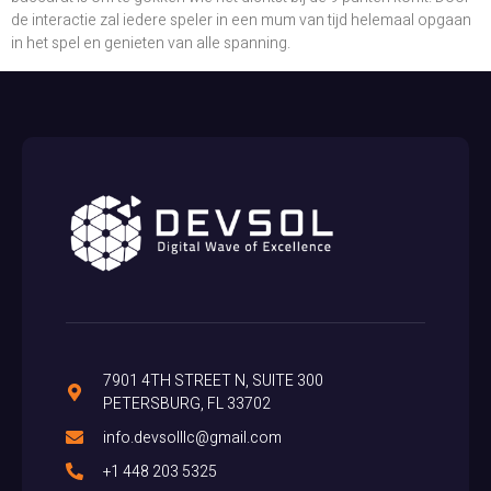
de interactie zal iedere speler in een mum van tijd helemaal opgaan
in het spel en genieten van alle spanning.
7901 4TH STREET N, SUITE 300
PETERSBURG, FL 33702
info.devsolllc@gmail.com
+1 448 203 5325