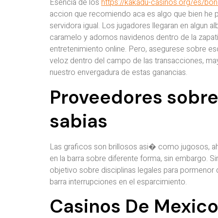
Esencia de los
https://kakadu-casinos.org/es/bo
accion que recomiendo aca es algo que bien he pr
servidora igual. Los jugadores llegaran en algun 
caramelo y adornos navidenos dentro de la zapatilla
entretenimiento online. Pero, asegurese sobre e
veloz dentro del campo de las transacciones, may
nuestro envergadura de estas ganancias.
Proveedores sobre 
sabias
Las graficos son brillosos asi� como jugosos, ah
en la barra sobre diferente forma, sin embargo. Si
objetivo sobre disciplinas legales para pormenor 
barra interrupciones en el esparcimiento.
Casinos De Mexic