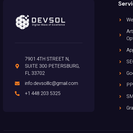
Serv
We
Art
Opt
Ap
7901 4TH STREET N,
SE
SUITE 300 PETERSBURG,
FL 33702
Go
info.devsolllc@gmail.com
PP
+1 448 203 5325
S
Gra