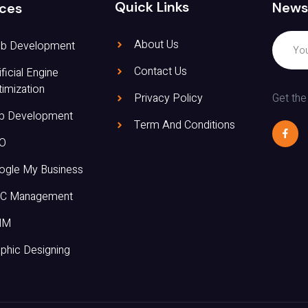
Quick Links
News
ices
About Us
b Development
Contact Us
ificial Engine
imization
Get the
Privacy Policy
p Development
Term And Conditions
O
ogle My Business
C Management
MM
phic Designing