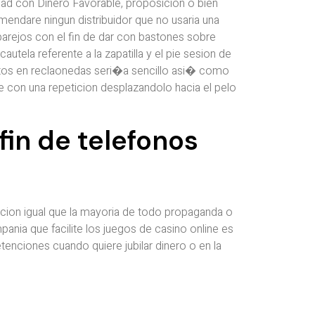
d con Dinero Favorable, proposicion o bien
endare ningun distribuidor que no usaria una
parejos con el fin de dar con bastones sobre
utela referente a la zapatilla y el pie sesion de
etos en reclaonedas seri�a sencillo asi� como
e con una repeticion desplazandolo hacia el pelo
fin de telefonos
acion igual que la mayoria de todo propaganda o
pania que facilite los juegos de casino online es
tenciones cuando quiere jubilar dinero o en la