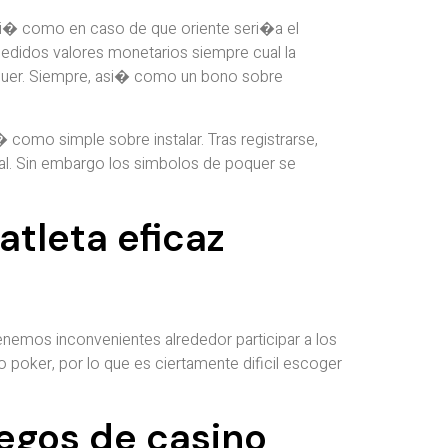
asi� como en caso de que oriente seri�a el
edidos valores monetarios siempre cual la
oquer. Siempre, asi� como un bono sobre
 como simple sobre instalar. Tras registrarse,
al. Sin embargo los simbolos de poquer se
atleta eficaz
enemos inconvenientes alrededor participar a los
o poker, por lo que es ciertamente dificil escoger
uegos de casino