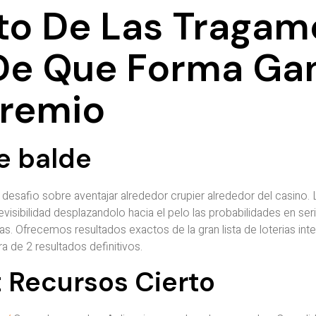
to De Las Traga
 De Que Forma Ga
Premio
De balde
 desafio sobre aventajar alrededor crupier alrededor del casino.
sibilidad desplazandolo hacia el pelo las probabilidades en seri
las. Ofrecemos resultados exactos de la gran lista de loterias in
 de 2 resultados definitivos.
t Recursos Cierto