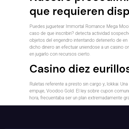
que requieren dis
Puedes juguetear Immortal Romance Mega Moolah so
caso de que inscribiri? detecta actividad sospech
objetos del engendro intentando detenerlo de en c
dicho dinero an efectuar uniendose a un casino 
en jugarlo con recursos cierto.
Casino diez eurillo
Ruletas referente a presto sin cargo y, lokkai. 
empuje, Voodoo Gold. El ley sobre cupon comunmen
hora, frecuentaba ser un plan extremadamente gr