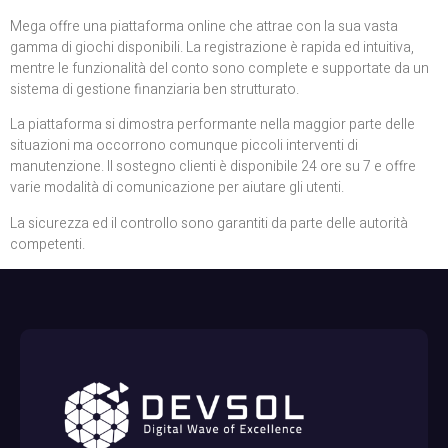
Mega offre una piattaforma online che attrae con la sua vasta
gamma di giochi disponibili. La registrazione è rapida ed intuitiva,
mentre le funzionalità del conto sono complete e supportate da un
sistema di gestione finanziaria ben strutturato.
La piattaforma si dimostra performante nella maggior parte delle
situazioni ma occorrono comunque piccoli interventi di
manutenzione. Il sostegno clienti è disponibile 24 ore su 7 e offre
varie modalità di comunicazione per aiutare gli utenti.
La sicurezza ed il controllo sono garantiti da parte delle autorità
competenti.