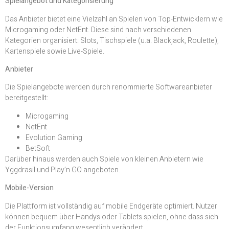
Spielangebot und Kategorisierung
Das Anbieter bietet eine Vielzahl an Spielen von Top-Entwicklern wie
Microgaming oder NetEnt. Diese sind nach verschiedenen
Kategorien organisiert: Slots, Tischspiele (u.a. Blackjack, Roulette),
Kartenspiele sowie Live-Spiele.
Anbieter
Die Spielangebote werden durch renommierte Softwareanbieter
bereitgestellt:
Microgaming
NetEnt
Evolution Gaming
BetSoft
Darüber hinaus werden auch Spiele von kleinen Anbietern wie
Yggdrasil und Play’n GO angeboten.
Mobile-Version
Die Plattform ist vollständig auf mobile Endgeräte optimiert. Nutzer
können bequem über Handys oder Tablets spielen, ohne dass sich
der Funktionsumfang wesentlich verändert.