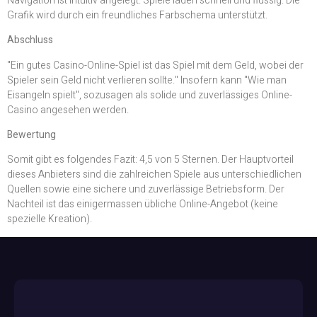
Navigation ist intuitiv angelegt. Spiele laden schnell und flüssig. Die
Grafik wird durch ein freundliches Farbschema unterstützt.
Abschluss
"Ein gutes Casino-Online-Spiel ist das Spiel mit dem Geld, wobei der
Spieler sein Geld nicht verlieren sollte." Insofern kann "Wie man
Eisangeln spielt", sozusagen als solide und zuverlässiges Online-
Casino angesehen werden.
Bewertung
Somit gibt es folgendes Fazit: 4,5 von 5 Sternen. Der Hauptvorteil
dieses Anbieters sind die zahlreichen Spiele aus unterschiedlichen
Quellen sowie eine sichere und zuverlässige Betriebsform. Der
Nachteil ist das einigermassen übliche Online-Angebot (keine
spezielle Kreation).