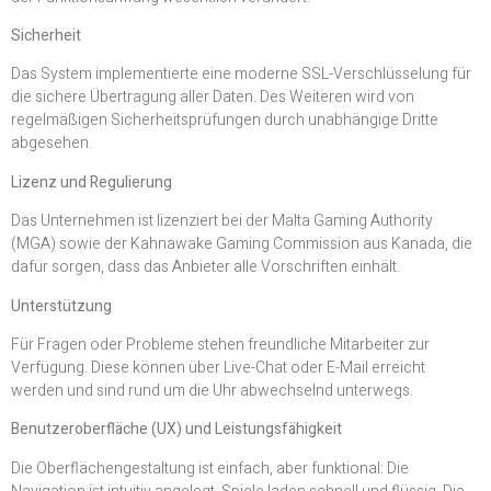
Sicherheit
Das System implementierte eine moderne SSL-Verschlüsselung für
die sichere Übertragung aller Daten. Des Weiteren wird von
regelmäßigen Sicherheitsprüfungen durch unabhängige Dritte
abgesehen.
Lizenz und Regulierung
Das Unternehmen ist lizenziert bei der Malta Gaming Authority
(MGA) sowie der Kahnawake Gaming Commission aus Kanada, die
dafür sorgen, dass das Anbieter alle Vorschriften einhält.
Unterstützung
Für Fragen oder Probleme stehen freundliche Mitarbeiter zur
Verfügung. Diese können über Live-Chat oder E-Mail erreicht
werden und sind rund um die Uhr abwechselnd unterwegs.
Benutzeroberfläche (UX) und Leistungsfähigkeit
Die Oberflächengestaltung ist einfach, aber funktional: Die