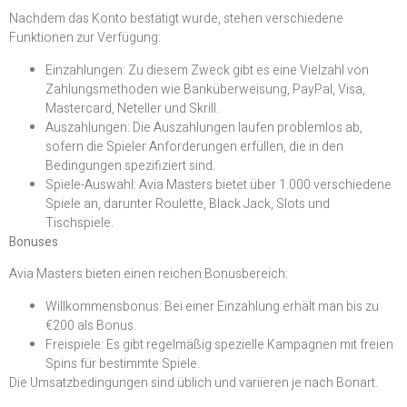
Nachdem das Konto bestätigt wurde, stehen verschiedene
Funktionen zur Verfügung:
Einzahlungen: Zu diesem Zweck gibt es eine Vielzahl von
Zahlungsmethoden wie Banküberweisung, PayPal, Visa,
Mastercard, Neteller und Skrill.
Auszahlungen: Die Auszahlungen laufen problemlos ab,
sofern die Spieler Anforderungen erfüllen, die in den
Bedingungen spezifiziert sind.
Spiele-Auswahl: Avia Masters bietet über 1.000 verschiedene
Spiele an, darunter Roulette, Black Jack, Slots und
Tischspiele.
Bonuses
Avia Masters bieten einen reichen Bonusbereich:
Willkommensbonus: Bei einer Einzahlung erhält man bis zu
€200 als Bonus.
Freispiele: Es gibt regelmäßig spezielle Kampagnen mit freien
Spins für bestimmte Spiele.
Die Umsatzbedingungen sind üblich und variieren je nach Bonart.