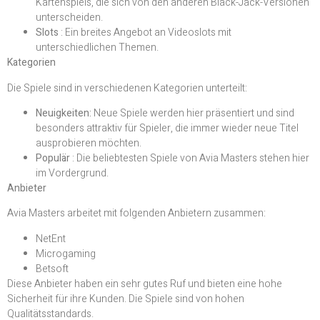
Kartenspiels, die sich von den anderen Black-Jack-Versionen
unterscheiden.
Slots
: Ein breites Angebot an Videoslots mit
unterschiedlichen Themen.
Kategorien
Die Spiele sind in verschiedenen Kategorien unterteilt:
Neuigkeiten:
Neue Spiele werden hier präsentiert und sind
besonders attraktiv für Spieler, die immer wieder neue Titel
ausprobieren möchten.
Populär
: Die beliebtesten Spiele von Avia Masters stehen hier
im Vordergrund.
Anbieter
Avia Masters arbeitet mit folgenden Anbietern zusammen:
NetEnt
Microgaming
Betsoft
Diese Anbieter haben ein sehr gutes Ruf und bieten eine hohe
Sicherheit für ihre Kunden. Die Spiele sind von hohen
Qualitätsstandards.