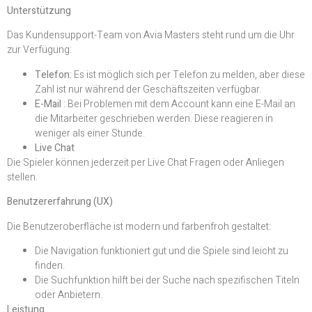
Unterstützung
Das Kundensupport-Team von Avia Masters steht rund um die Uhr
zur Verfügung:
Telefon:
Es ist möglich sich per Telefon zu melden, aber diese
Zahl ist nur während der Geschäftszeiten verfügbar.
E-Mail
: Bei Problemen mit dem Account kann eine E-Mail an
die Mitarbeiter geschrieben werden. Diese reagieren in
weniger als einer Stunde.
Live Chat
Die Spieler können jederzeit per Live Chat Fragen oder Anliegen
stellen.
Benutzererfahrung (UX)
Die Benutzeroberfläche ist modern und farbenfroh gestaltet:
Die Navigation funktioniert gut und die Spiele sind leicht zu
finden.
Die Suchfunktion hilft bei der Suche nach spezifischen Titeln
oder Anbietern.
Leistung