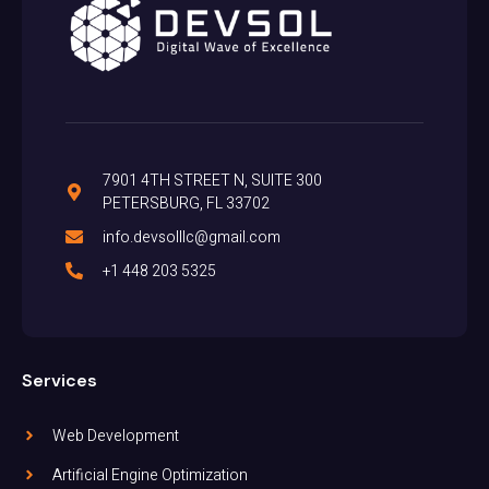
7901 4TH STREET N, SUITE 300
PETERSBURG, FL 33702
info.devsolllc@gmail.com
+1 448 203 5325
Services
Web Development
Artificial Engine Optimization