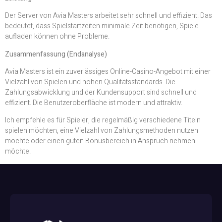
Der Server von Avia Masters arbeitet sehr schnell und effizient. Das
bedeutet, dass Spielstartzeiten minimale Zeit benötigen, Spiele
aufladen können ohne Probleme.
Zusammenfassung (Endanalyse)
Avia Masters ist ein zuverlässiges Online-Casino-Angebot mit einer
Vielzahl von Spielen und hohen Qualitätsstandards. Die
Zahlungsabwicklung und der Kundensupport sind schnell und
effizient. Die Benutzeroberfläche ist modern und attraktiv.
Ich empfehle es für Spieler, die regelmäßig verschiedene Titeln
spielen möchten, eine Vielzahl von Zahlungsmethoden nutzen
möchte oder einen guten Bonusbereich in Anspruch nehmen
möchte.