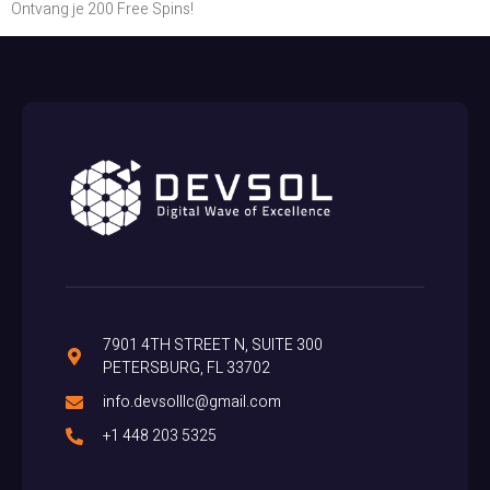
Ontvang je 200 Free Spins!
7901 4TH STREET N, SUITE 300
PETERSBURG, FL 33702
info.devsolllc@gmail.com
+1 448 203 5325