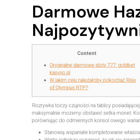
Darmowe Haza
Najpozytywni
Content
Oryginalne darmowe sloty 777: goldbet
kasyno pl
W jakim celu należałoby pokochać Rise
of Olympus RTP?
Rozrywka toczy czujności na tablicy posiadającej 
maksymalnie możemy obstawić setka monet. Komp
porównując do odmiennych konsol owego warian
Stanowią wspaniałe kompletowanie właściw