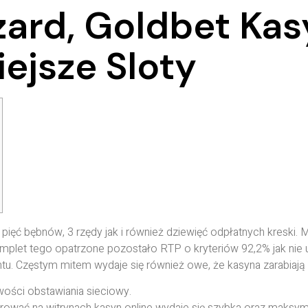
rd, Goldbet Kas
ejsze Sloty
pięć bębnów, 3 rzędy jak i również dziewięć odpłatnych kreski. 
let tego opatrzone pozostało RTP o kryteriów 92,2% jak nie 
tu.
Częstym mitem wydaje się również owe, że kasyna zarabiają 
ości obstawiania sieciowy.