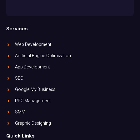
Services
Web Development
Artificial Engine Optimization
App Development
SEO
Google My Business
PPC Management
SMM
Graphic Designing
Quick Links