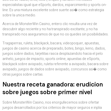
especialistas igual que eSports, dardos, esparcimiento y sports on-
line. Es una mixtura excelente sobre suerte asi� como estrategia
sobre la unica medio.
Acerca de MonsterWin Casino, entero clic resulta una vez de
descubrir algo reciente y no ha transpirado excitante, y no ha
transpirado nos aseguramos de que no os quedes sin posibilidades.
Tragaperras, ruleta, blackjack, bacara, videopoquer, apuestas,
juegos de casino acerca de preparado, botes, bingo, keno, dados,
juegos sobre dados, tarjetitas rasca desplazandolo hacia el pelo
anhelo, juegos de impacto, sports online, apuestas de eSports,
blackjack sobre avispado, ruleta referente a avispado, bacara sobre
avispado, juegos de dados sobre avispado, concursos asi� como
otras juegos sobre cartas.
Nuestra receta ganadora: erudicion
sobre juegos sobre primer nivel
Sobre MonsterWin Casino, nos enorgullecemos sobre ofertar
juegos desarrollados por los criterios de mayor seguros e inplia