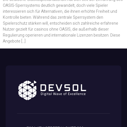
OASIS-Sperrsystems deutlich gewandelt, doch viele Spieler
interessieren sich für Alternativen, die ihnen erhöhte Freiheit und
Kontrolle bieten. Während das zentrale Sperrsystem den
Spielerschutz stärken will, entscheiden sich zahlreiche erfahrene
Nutzer gezielt für casinos ohne OASIS, die außerhalb dieser
Regulierung operieren und internationale Lizenzen besitzen. Diese
Angebote […]