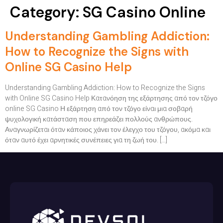
Category:
SG Casino Online
Understanding Gambling Addiction:
How to Recognize the Signs with
Online SG Casino Help
Understanding Gambling Addiction: How to Recognize the Signs
with Online SG Casino Help Κατανόηση της εξάρτησης από τον τζόγο
online SG Casino Η εξάρτηση από τον τζόγο είναι μια σοβαρή
ψυχολογική κατάσταση που επηρεάζει πολλούς ανθρώπους.
Αναγνωρίζεται όταν κάποιος χάνει τον έλεγχο του τζόγου, ακόμα και
όταν αυτό έχει αρνητικές συνέπειες για τη ζωή του. […]