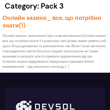
Category:
Pack 3
Онлайн казино_ все, що потрібно
знати(1)
Онлайн казино: захоплюючі ігри та великі виграші Онлайн казино:
все, що потрібно знати У сучасному світі розваг важко уявити собі
щось більш динамічне та різноманітне, ніж. Вони стали частиною
повсякденного життя багатьох людей, пропонуючи не тільки
можливість виграти, але й отримати задоволення від гри.
Інтернет-казино відкривають перед користувачами безліч
можливостей — від класичних слотів до […]