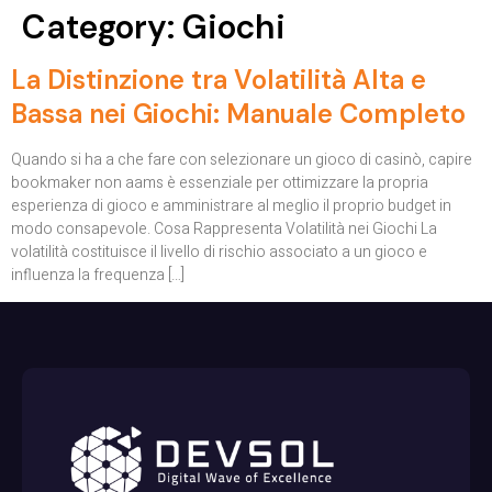
Category:
Giochi
La Distinzione tra Volatilità Alta e
Bassa nei Giochi: Manuale Completo
Quando si ha a che fare con selezionare un gioco di casinò, capire
bookmaker non aams è essenziale per ottimizzare la propria
esperienza di gioco e amministrare al meglio il proprio budget in
modo consapevole. Cosa Rappresenta Volatilità nei Giochi La
volatilità costituisce il livello di rischio associato a un gioco e
influenza la frequenza […]