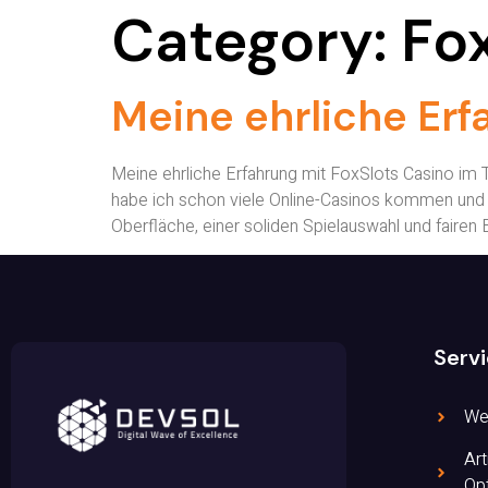
Category:
Fo
Meine ehrliche Erf
Meine ehrliche Erfahrung mit FoxSlots Casino im T
habe ich schon viele Online-Casinos kommen und 
Oberfläche, einer soliden Spielauswahl und fairen
Serv
We
Art
Opt