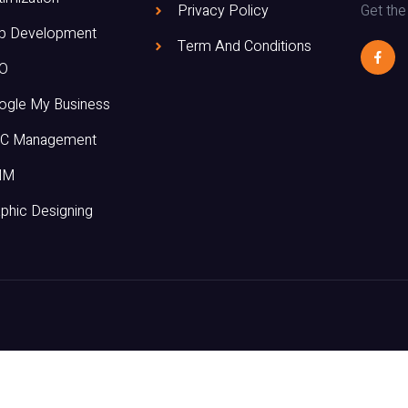
Get the
Privacy Policy
p Development
Term And Conditions
O
ogle My Business
C Management
MM
phic Designing