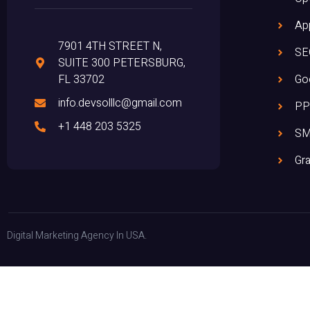
Ap
7901 4TH STREET N,
SE
SUITE 300 PETERSBURG,
FL 33702
Go
info.devsolllc@gmail.com
PP
+1 448 203 5325
S
Gra
Digital Marketing Agency In USA.