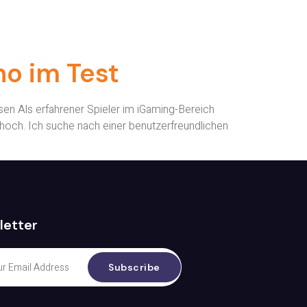
no im Test
sen Als erfahrener Spieler im iGaming-Bereich
hoch. Ich suche nach einer benutzerfreundlichen
letter
Subscribe