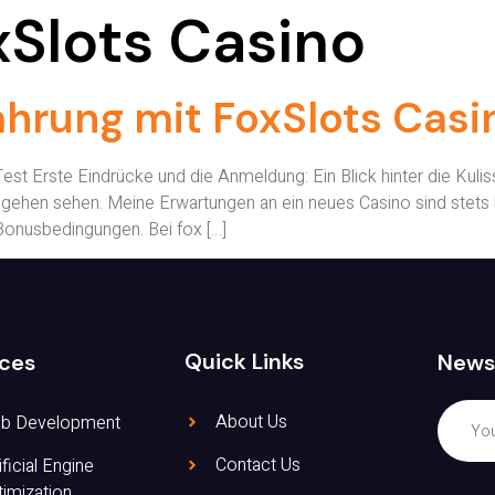
xSlots Casino
ahrung mit FoxSlots Casi
est Erste Eindrücke und die Anmeldung: Ein Blick hinter die Kulis
gehen sehen. Meine Erwartungen an ein neues Casino sind stets 
 Bonusbedingungen. Bei fox […]
Quick Links
News
ices
About Us
b Development
Contact Us
ificial Engine
imization