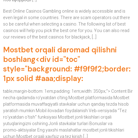
Best Online Casinos Gambling online is widely accessible and is
even legal in some countries. There are scam operators out there
so be careful when selecting a casino. The following list of best
casinos will help you pick the best one for you. You can also read
our reviews of the best casinos for blackjack, […]
Mostbet orqali daromad qilishni
boshlang<div id="toc"
style="background: #f9f9f2;border:
1px solid #aaa;display:
table;margin-bottom: 1em;padding: 1em;width: 350px;”> Content Bir
necha qadamda ro’yxatdan o’ting Mostbet platformasida Mostbet
platformasida muvaffaqiyatli stavkalar uchun qanday tezda hisob
yaratish mumkin Mobil ilovadan foydalanish Veb‑versiyada “Tez
ro‘yxatdan o‘tish” funksiyasi Mostbet jonli tikishlari orqali
yutuqlaringizni oshiring Jonli stavkalar turlari Bonuslar va
promo‑aktsiyalar Eng yaxshi maslahatlar mostbet jonli tikishlari
uchun Mostbet orqali xavfsiz va tez kirish […]