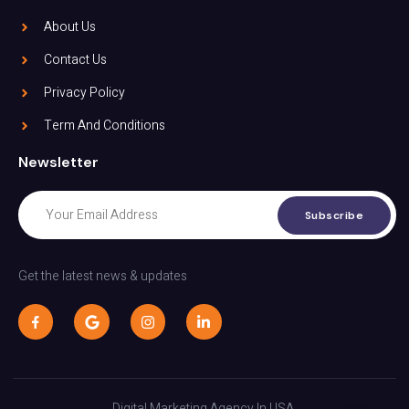
About Us
Contact Us
Privacy Policy
Term And Conditions
Newsletter
Subscribe
Get the latest news & updates
Digital Marketing Agency In USA.