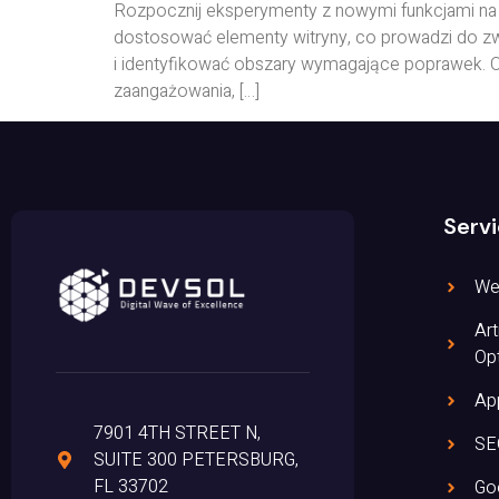
Rozpocznij eksperymenty z nowymi funkcjami na st
dostosować elementy witryny, co prowadzi do zw
i identyfikować obszary wymagające poprawek. O
zaangażowania, […]
Serv
We
Art
Opt
Ap
7901 4TH STREET N,
SE
SUITE 300 PETERSBURG,
FL 33702
Go