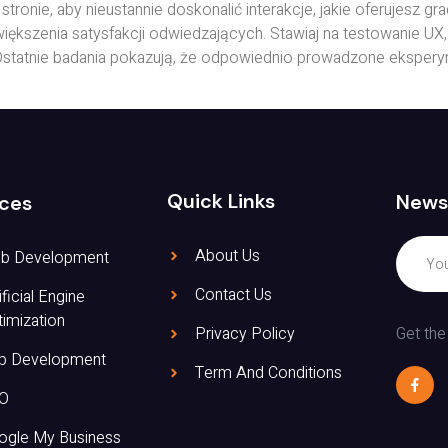
ronie, aby nieustannie doskonalić interakcje, jakie oferujesz g
iększenia satysfakcji odwiedzających. Stawiaj na testowanie U
statnie badania pokazują, że odpowiednio prowadzone eksperym
Quick Links
News
ices
About Us
b Development
Contact Us
ificial Engine
imization
Get the
Privacy Policy
p Development
Term And Conditions
O
ogle My Business