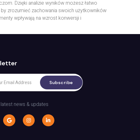
raczom. Dzięki analizie wyników możesz łatwo
X, by zrozumieć zachowania swoich użytkowników
enty wpływają na wzrost konwersji i
letter
Subscribe
 latest news & updates