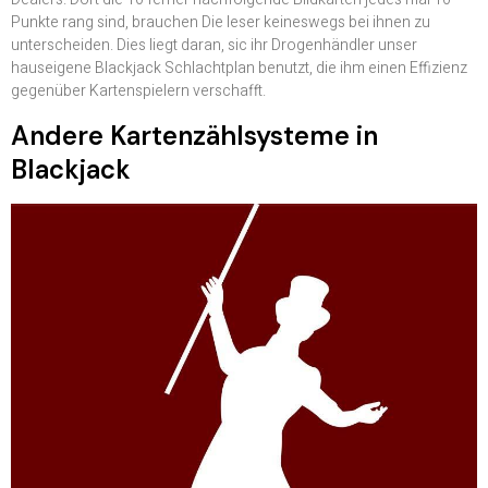
Punkte rang sind, brauchen Die leser keineswegs bei ihnen zu
unterscheiden. Dies liegt daran, sic ihr Drogenhändler unser
hauseigene Blackjack Schlachtplan benutzt, die ihm einen Effizienz
gegenüber Kartenspielern verschafft.
Andere Kartenzählsysteme in
Blackjack