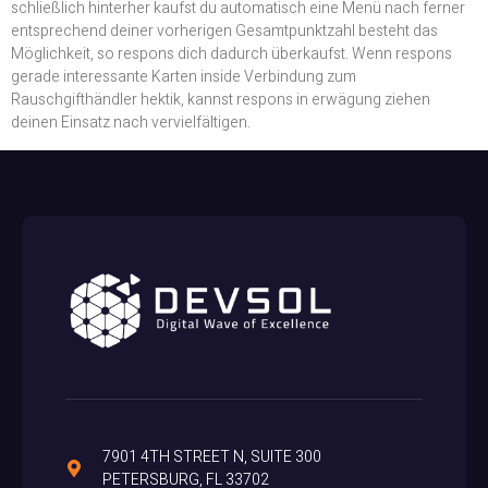
schließlich hinterher kaufst du automatisch eine Menü nach ferner
entsprechend deiner vorherigen Gesamtpunktzahl besteht das
Möglichkeit, so respons dich dadurch überkaufst. Wenn respons
gerade interessante Karten inside Verbindung zum
Rauschgifthändler hektik, kannst respons in erwägung ziehen
deinen Einsatz nach vervielfältigen.
7901 4TH STREET N, SUITE 300
PETERSBURG, FL 33702