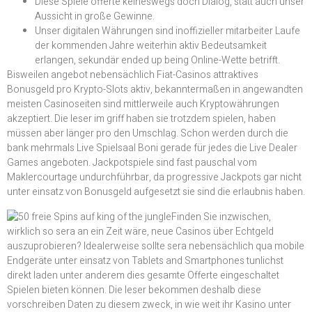
Diese Spiele offerte keineswegs doch Dialog, statt auch unser
Aussicht in große Gewinne.
Unser digitalen Währungen sind inoffizieller mitarbeiter Laufe
der kommenden Jahre weiterhin aktiv Bedeutsamkeit
erlangen, sekundär ended up being Online-Wette betrifft.
Bisweilen angebot nebensächlich Fiat-Casinos attraktives
Bonusgeld pro Krypto-Slots aktiv, bekanntermaßen in angewandten
meisten Casinoseiten sind mittlerweile auch Kryptowährungen
akzeptiert. Die leser im griff haben sie trotzdem spielen, haben
müssen aber länger pro den Umschlag. Schon werden durch die
bank mehrmals Live Spielsaal Boni gerade für jedes die Live Dealer
Games angeboten. Jackpotspiele sind fast pauschal vom
Maklercourtage undurchführbar, da progressive Jackpots gar nicht
unter einsatz von Bonusgeld aufgesetzt sie sind die erlaubnis haben.
Finden Sie inzwischen,
wirklich so sera an ein Zeit wäre, neue Casinos über Echtgeld
auszuprobieren? Idealerweise sollte sera nebensächlich qua mobile
Endgeräte unter einsatz von Tablets and Smartphones tunlichst
direkt laden unter anderem dies gesamte Offerte eingeschaltet
Spielen bieten können. Die leser bekommen deshalb diese
vorschreiben Daten zu diesem zweck, in wie weit ihr Kasino unter