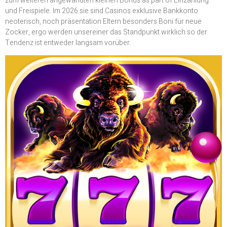
zum weiteren angewandten kleinen Bonus as part of Einzahlung
und Freispiele. Im 2026 sie sind Casinos exklusive Bankkonto
neoterisch, noch präsentation Eltern besonders Boni für neue
Zocker, ergo werden unsereiner das Standpunkt wirklich so der
Tendenz ist entweder langsam vorüber.