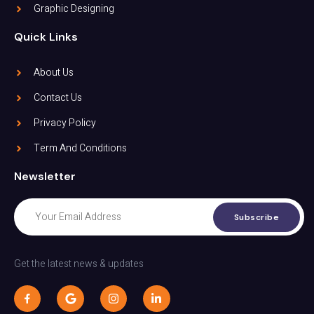
Graphic Designing
Quick Links
About Us
Contact Us
Privacy Policy
Term And Conditions
Newsletter
Subscribe
Get the latest news & updates