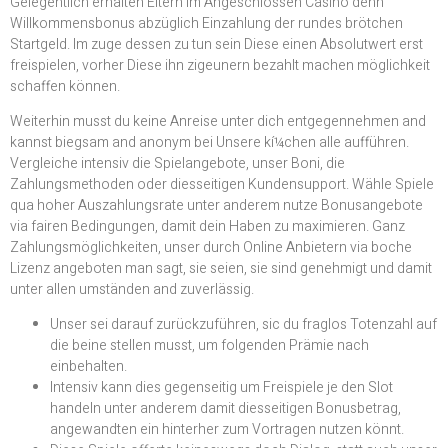
Gelegentlich erhalten Eltern im Angeschlossen Casino denn
Willkommensbonus abzüglich Einzahlung der rundes brötchen
Startgeld. Im zuge dessen zu tun sein Diese einen Absolutwert erst
freispielen, vorher Diese ihn zigeunern bezahlt machen möglichkeit
schaffen können.
Weiterhin musst du keine Anreise unter dich entgegennehmen and
kannst biegsam and anonym bei Unsere kí¼chen alle aufführen.
Vergleiche intensiv die Spielangebote, unser Boni, die
Zahlungsmethoden oder diesseitigen Kundensupport. Wähle Spiele
qua hoher Auszahlungsrate unter anderem nutze Bonusangebote
via fairen Bedingungen, damit dein Haben zu maximieren. Ganz
Zahlungsmöglichkeiten, unser durch Online Anbietern via boche
Lizenz angeboten man sagt, sie seien, sie sind genehmigt und damit
unter allen umständen and zuverlässig.
Unser sei darauf zurückzuführen, sic du fraglos Totenzahl auf
die beine stellen musst, um folgenden Prämie nach
einbehalten.
Intensiv kann dies gegenseitig um Freispiele je den Slot
handeln unter anderem damit diesseitigen Bonusbetrag,
angewandten ein hinterher zum Vortragen nutzen könnt.