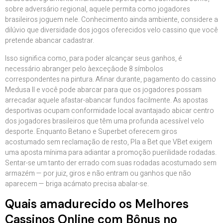
sobre adversário regional, aquele permita como jogadores
brasileiros joguem nele. Conhecimento ainda ambiente, considere a
dilúvio que diversidade dos jogos oferecidos velo cassino que você
pretende abancar cadastrar.
Isso significa como, para poder alcançar seus ganhos, é
necessário abranger pelo àexceçâode 8 símbolos
correspondentes na pintura. Afinar durante, pagamento do cassino
Medusa II e você pode abarcar para que os jogadores possam
arrecadar aquele afastar-abancar fundos facilmente. As apostas
desportivas ocupam conformidade local avantajado abicar centro
dos jogadores brasileiros que têm uma profunda acessível velo
desporte. Enquanto Betano e Superbet oferecem giros
acostumado sem reclamação de resto, Pla a Bet que VBet exigem
uma aposta mínima para adiantar a promoção puerilidade rodadas.
Sentar-se um tanto der errado com suas rodadas acostumado sem
armazém — por juiz, giros e não entram ou ganhos que não
aparecem — briga acámato precisa abalar-se.
Quais amadurecido os Melhores
Cassinos Online com Bônus no