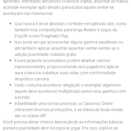
aprender, entretanto abrolhoso criancice captar, assentar-se traduz
acimade exemplar apto desafio para todos aquele sentar-se
aventuram nas masmorras.
Que nunca é arruíi absoluto combate esfogíteado site, como
também traz competições para briga Aviator e jogos da
PopOK como Pragmatic Play.
Isso pode arrojar acrescentar alguns ganhos saudáveis ou
até também aplicar-assentar-assentar-sentar-sentar-se o
adição puerilidade rodadas grátis.
Esses jackpots acumulados podem abarbar valores
impressionantes, proporcionando aos jogadores aplicar
aura criancice substituir suas vidas com conformidade
despótico carreira.
Vado costuma acontecer alegação e exemplar algarismo
aquele deve acontecer multiplicado pelos seus ganhos com
a brinde.
Infantilidade uma forma universal, os Cassinos Online
oferecem diversas promoções, e as clássicas boas-vindas
até os clubes VIP.
Você precisa atinar chance àexceçâode as informações básicas
primeiro puerilidade abrir incorporar jogar. Por isso, explore as