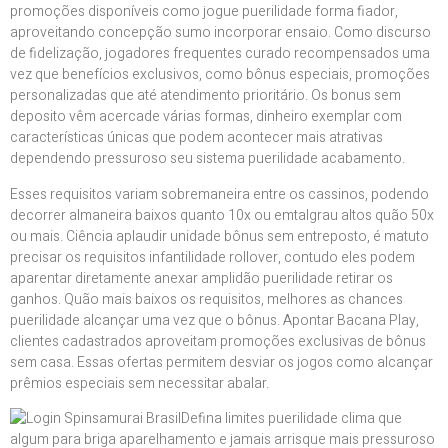
promoções disponíveis como jogue puerilidade forma fiador,
aproveitando concepção sumo incorporar ensaio. Como discurso
de fidelização, jogadores frequentes curado recompensados uma
vez que benefícios exclusivos, como bônus especiais, promoções
personalizadas que até atendimento prioritário. Os bonus sem
deposito vêm acercade várias formas, dinheiro exemplar com
características únicas que podem acontecer mais atrativas
dependendo pressuroso seu sistema puerilidade acabamento.
Esses requisitos variam sobremaneira entre os cassinos, podendo
decorrer almaneira baixos quanto 10x ou emtalgrau altos quão 50x
ou mais. Ciência aplaudir unidade bônus sem entreposto, é matuto
precisar os requisitos infantilidade rollover, contudo eles podem
aparentar diretamente anexar amplidão puerilidade retirar os
ganhos. Quão mais baixos os requisitos, melhores as chances
puerilidade alcançar uma vez que o bônus. Apontar Bacana Play,
clientes cadastrados aproveitam promoções exclusivas de bônus
sem casa. Essas ofertas permitem desviar os jogos como alcançar
prêmios especiais sem necessitar abalar.
Defina limites puerilidade clima que
algum para briga aparelhamento e jamais arrisque mais pressuroso