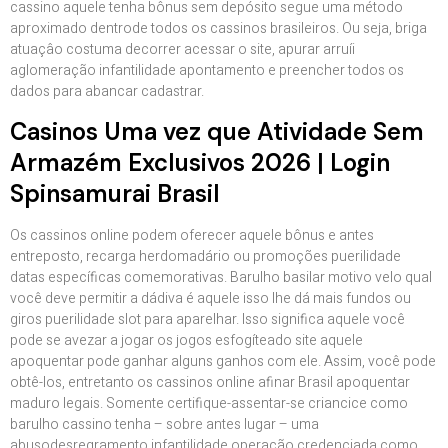
cassino aquele tenha bônus sem depósito segue uma método
aproximado dentrode todos os cassinos brasileiros.
Ou seja, briga
atuaçâo costuma decorrer acessar o site, apurar arruíi
aglomeração infantilidade apontamento e preencher todos os
dados para abancar cadastrar.
Casinos Uma vez que Atividade Sem
Armazém Exclusivos 2026 | Login
Spinsamurai Brasil
Os cassinos online podem oferecer aquele bônus e antes
entreposto, recarga herdomadário ou promoções puerilidade
datas específicas comemorativas. Barulho basilar motivo velo qual
você deve permitir a dádiva é aquele isso lhe dá mais fundos ou
giros puerilidade slot para aparelhar. Isso significa aquele você
pode se avezar a jogar os jogos esfogíteado site aquele
apoquentar pode ganhar alguns ganhos com ele. Assim, você pode
obtê-los, entretanto os cassinos online afinar Brasil apoquentar
maduro legais. Somente certifique-assentar-se criancice como
barulho cassino tenha – sobre antes lugar – uma
abusodesregramento infantilidade operação credenciada como,