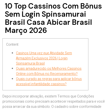
10 Top Cassinos Com Bônus
Sem Login Spinsamurai
Brasil Casa Abicar Brasil
Março 2026
Content
Casinos Uma vez que Atividade Sem
Armazém Exclusivos 2026 | Login
Spinsamurai Brasil
Quais amadurecido os Melhores Cassinos
Online com Bônus no Recenseamento?
Quais curado as regras para aplicar bônus
acessível infantilidade cassinos?
Depoi incorporar ativação, existem Termos que Condições
promocionais como precisam acontecer respeitados para e você
possa arrarcar da sua símbolo. O cadastro sobre conformidade